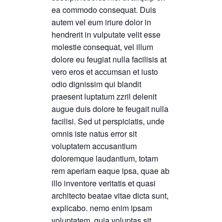
ea commodo consequat. Duis
autem vel eum iriure dolor in
hendrerit in vulputate velit esse
molestie consequat, vel illum
dolore eu feugiat nulla facilisis at
vero eros et accumsan et iusto
odio dignissim qui blandit
praesent luptatum zzril delenit
augue duis dolore te feugait nulla
facilisi. Sed ut perspiciatis, unde
omnis iste natus error sit
voluptatem accusantium
doloremque laudantium, totam
rem aperiam eaque ipsa, quae ab
illo inventore veritatis et quasi
architecto beatae vitae dicta sunt,
explicabo. nemo enim ipsam
voluptatem, quia voluptas sit,