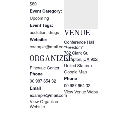
$80
Event Category:
Upcoming
Event Tags:
VENUE
addiction
,
drugs
Website:
Conference Hall
example@mail.com
“Freedom”
782 Clark St.
ORGANIZER
Compton
,
CA
90221
United States
+
Pinevale Center
Google Map
Phone
Phone
00 987 654 32
00 987 654 32
Email
View Venue Website
example@mail.com
View Organizer
Website