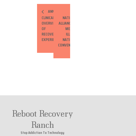
ANNUAL
CLINICAL
NATIONAL
OVERVIEW
ALLIANCE ON
OF THE
MENTAL
RECOVERY
ILLNESS
EXPERIENCE
NATIONAL
CONVENTION
Reboot Recovery
Ranch
Stop Addiction To Technology